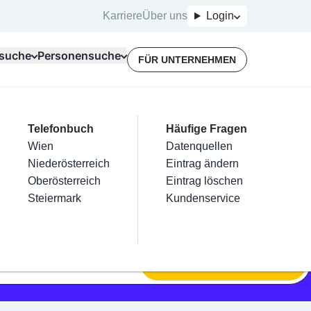
Karriere
Über uns
Login
suche
Personensuche
FÜR UNTERNEHMEN
Top Branchen
Kategorien
Telefonbuch
Mein Firmeneintrag
Für Unternehmer
Häufige Fragen
lektriker
Friseur
Wien
Eintrag hinzufügen
Terminbuchung
Datenquellen
nstallateure
Nägel
Niederösterreich
Eintrag beanspruchen
Kostenlose Beratung
Eintrag ändern
Maler & Lackierer
Haarentfernung
Oberösterreich
Eintrag verwalten
Eintrag löschen
Branchen A-Z
Make-Up
Steiermark
Eintrag bewerben
Kundenservice
Alle
SUCHEN