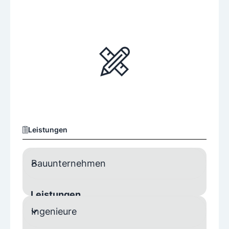
Leistungen
Bauunternehmen
Leistungen
Ingenieure
Leichtbau und Holzbau
Planung