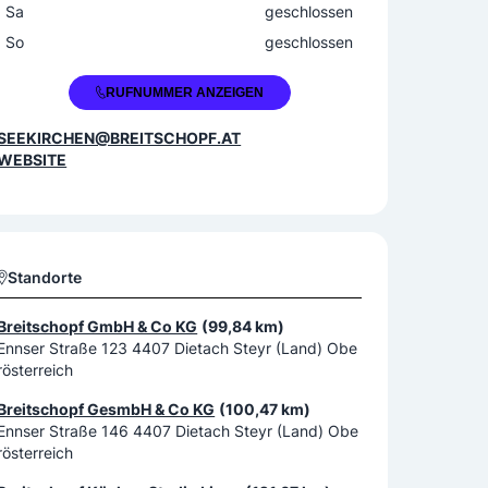
Sa
geschlossen
So
geschlossen
+43 6212 30313
RUFNUMMER ANZEIGEN
SEEKIRCHEN@BREITSCHOPF.AT
WEBSITE
Standorte
Breitschopf GmbH & Co KG
(99,84 km)
Ennser Straße 123 4407 Dietach Steyr (Land) Obe
rösterreich
Breitschopf GesmbH & Co KG
(100,47 km)
Ennser Straße 146 4407 Dietach Steyr (Land) Obe
rösterreich