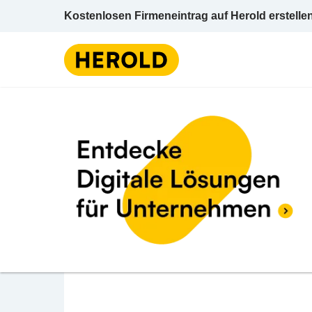
Kostenlosen Firmeneintrag auf Herold erstelle
Küche
Salzburg
BEWERTUNG ABGEBEN
Breitschopf GesmbH 
Wallerseestraße 49 5201 Seekirchen am Wa
Küche