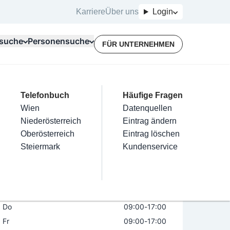
Karriere
Über uns
Login
suche
Personensuche
FÜR UNTERNEHMEN
Top Branchen
Kategorien
Telefonbuch
Mein Firmeneintrag
Für Unternehmer
Häufige Fragen
lektriker
Friseur
Wien
Eintrag hinzufügen
Terminbuchung
Datenquellen
f GesmbH & Co KG
nstallateure
Nägel
Niederösterreich
Eintrag beanspruchen
Kostenlose Beratung
Eintrag ändern
Maler & Lackierer
Haarentfernung
Oberösterreich
Eintrag verwalten
Eintrag löschen
Öffnungszeiten
Branchen A-Z
Make-Up
Steiermark
Eintrag bewerben
Kundenservice
Alle
Mo
09:00
-
17:00
Di
09:00
-
17:00
Mi
09:00
-
17:00
Do
09:00
-
17:00
Fr
09:00
-
17:00