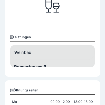
Leistungen
Weinbau
Rebsorten weiß
Chardonnay
Grüner Veltliner
Sauvignon Blanc
Welschriesling
Öffnungszeiten
Rebsorten rot
Merlot
Zweigelt
Mo
09:00
-
12:00
13:00
-
18:00