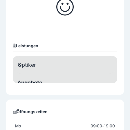
Leistungen
Optiker
Angebote
Brillen
Kontaktlinsen
Lesebrillen
Sonnenbrillen
Spezialbrillen
Öffnungszeiten
Sonstige Services
Brillenversicherung
Sehtest
Mo
09:00
-
19:00