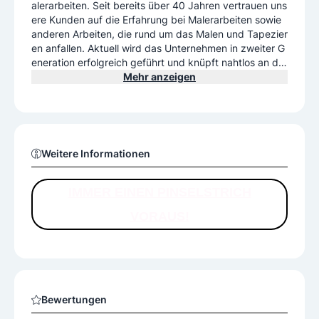
alerarbeiten. Seit bereits über 40 Jahren vertrauen uns
ere Kunden auf die Erfahrung bei Malerarbeiten sowie
anderen Arbeiten, die rund um das Malen und Tapezier
en anfallen. Aktuell wird das Unternehmen in zweiter G
eneration erfolgreich geführt und knüpft nahtlos an die
Professionalität des Gründers an. Mit unseren derzeit z
Mehr anzeigen
ehn festangestellten Mitarbeitern sind wir für Sie da, w
enn auch Sie Ihre Umgebung verschönern möchten. Wi
r freuen uns, wenn wir auch Sie bald zu unseren Kunde
n zählen dürfen. Unser Betrieb verwendet alle aktuell a
uf dem Markt bewährten Produkte und Farben – Sie kö
Weitere Informationen
nnen sich daher sicher sein, dass Ihre Wohnideen von
uns auch umgesetzt werden können. Wir kümmern uns
um Ihren Außenbereich wie Fassadenanstriche, aber a
IMMER EINEN PINSELSTRICH
uch um den Innenbereich. Von ganz üblichen Malerarb
VORAUS!
eiten im Zuge einer Renovierung bis hin zu ausgefallen
eren Wünschen wie Arbeiten mit Lasurtechnik, Spacht
eltechnik, Tapeten oder Stuckarbeiten sind wir Ihr Ans
prechpartner für einen perfekten Anstrich. Ganz nach
unserem Motto sind Sie bei der Zusammenarbeit mit u
ns immer einen Pinselstrich voraus!
Bewertungen