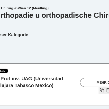
 Chirurgie
Wien 12 (Meidling)
 Orthopädie u orthopädische Chir
eser Kategorie
LEN
 Prof inv. UAG (Universidad
MEHR 
ajara Tabasco Mexico)