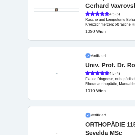
Gerhard Vavrovs
4.5 (6)
Rasche und kompetente Behan
Kreuzschmerzen; oft rasche Hi
1090 Wien
Verifiziert
Univ. Prof. Dr. R
4.5 (4)
Exakte Diagnose, orthopädisc
Rheumaorthopädie, Manualther
Knorpelspezialist
1010 Wien
Verifiziert
ORTHOPÄDIE 1150 
Sevelda MSc