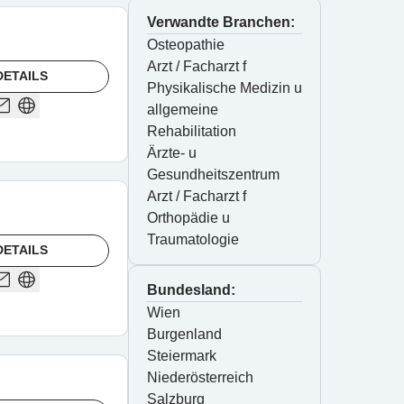
Verwandte Branchen:
Osteopathie
Arzt / Facharzt f 
DETAILS
Physikalische Medizin u 
allgemeine 
Rehabilitation
Ärzte- u 
Gesundheitszentrum
Arzt / Facharzt f 
Orthopädie u 
Traumatologie
DETAILS
Bundesland:
Wien
Burgenland
Steiermark
Niederösterreich
Salzburg