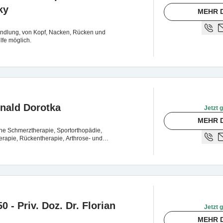
ky
MEHR 
dlung, von Kopf, Nacken, Rücken und
lfe möglich.
onald Dorotka
Jetzt 
MEHR 
he Schmerztherapie, Sportorthopädie,
apie, Rückentherapie, Arthrose- und
- Priv. Doz. Dr. Florian
Jetzt 
MEHR 