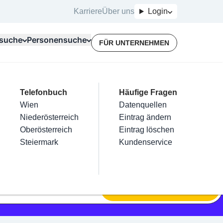
Karriere
Über uns
Login
suche
Personensuche
FÜR UNTERNEHMEN
Top Branchen
Kategorien
Telefonbuch
Mein Firmeneintrag
Für Unternehmer
Häufige Fragen
lektriker
Friseur
Wien
Eintrag hinzufügen
Terminbuchung
Datenquellen
nstallateure
Nägel
Niederösterreich
Eintrag beanspruchen
Kostenlose Beratung
Eintrag ändern
Maler & Lackierer
Haarentfernung
Oberösterreich
Eintrag verwalten
Eintrag löschen
Branchen A-Z
Make-Up
Steiermark
Eintrag bewerben
Kundenservice
Alle
SUCHEN