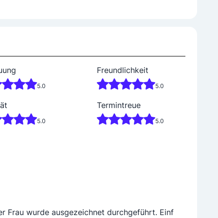
uung
Freundlichkeit
5.0
5.0
ät
Termintreue
5.0
5.0
r Frau wurde ausgezeichnet durchgeführt. Einf