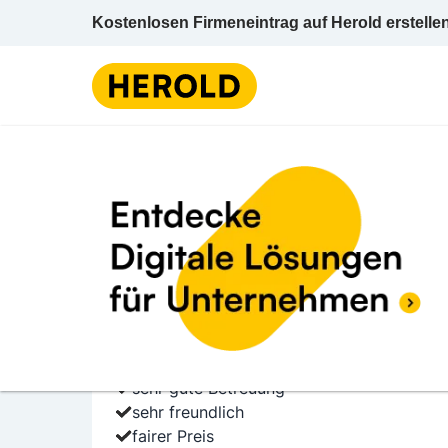
Kostenlosen Firmeneintrag auf Herold erstelle
Bestat
1 BEWERTUNGEN
BEWERTUNG ABGE
5.0 (1)
Altbart Bestattung
Müller-Guttenbrunn-Straße 2 1140 Wien Wie
Bestattungsunternehmen
sehr gute Betreuung
sehr freundlich
fairer Preis