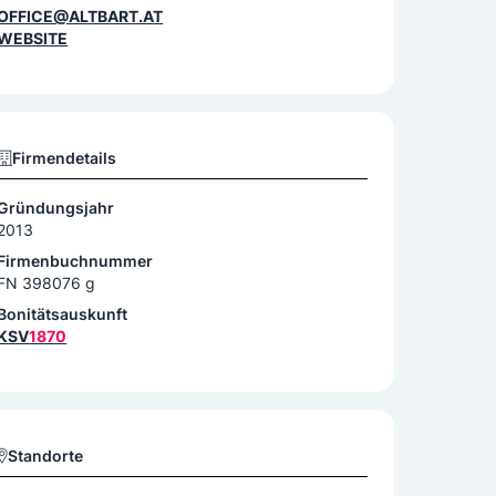
OFFICE@ALTBART.AT
WEBSITE
Firmendetails
Gründungsjahr
2013
Firmenbuchnummer
FN 398076 g
Bonitätsauskunft
KSV
1870
Standorte