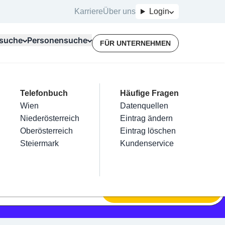
Karriere
Über uns
Login
suche
Personensuche
FÜR UNTERNEHMEN
Top Branchen
Kategorien
Telefonbuch
Mein Firmeneintrag
Für Unternehmer
Häufige Fragen
lektriker
Friseur
Wien
Eintrag hinzufügen
Terminbuchung
Datenquellen
nstallateure
Nägel
Niederösterreich
Eintrag beanspruchen
Kostenlose Beratung
Eintrag ändern
Maler & Lackierer
Haarentfernung
Oberösterreich
Eintrag verwalten
Eintrag löschen
Branchen A-Z
Make-Up
Steiermark
Eintrag bewerben
Kundenservice
Alle
SUCHEN