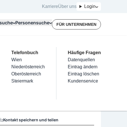
Karriere
Über uns
Login
suche
Personensuche
FÜR UNTERNEHMEN
Top Branchen
Kategorien
Telefonbuch
Mein Firmeneintrag
Für Unternehmer
Häufige Fragen
lektriker
Friseur
Wien
Eintrag hinzufügen
Terminbuchung
Datenquellen
nstallateure
Nägel
Niederösterreich
Eintrag beanspruchen
Kostenlose Beratung
Eintrag ändern
Maler & Lackierer
Haarentfernung
Oberösterreich
Eintrag verwalten
Eintrag löschen
Öffnungszeiten
Branchen A-Z
Make-Up
Steiermark
Eintrag bewerben
Kundenservice
Alle
Keine Öffnungszeiten vorhanden
Kontakt speichern und teilen