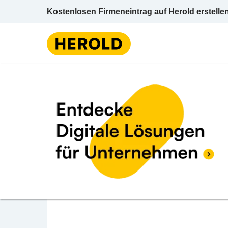
Kostenlosen Firmeneintrag auf Herold erstelle
BEWERTUNG ABGEBEN
Köhn Hanne
Trubelgasse 7/21 1030 Wien Wien 3 (Landst
Energetiker