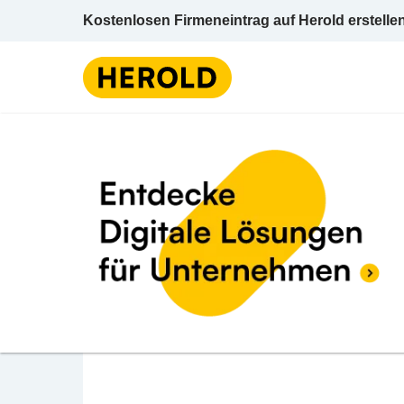
Kostenlosen Firmeneintrag auf Herold erstelle
Arzt / Facharzt 
BEWERTUNG ABGEBEN
ao. Univ. Prof. Dr. Tele
Hohe Warte 56 1190 Wien Wien 19 (Döbling
Arzt / Facharzt f Gefäßchirurgie