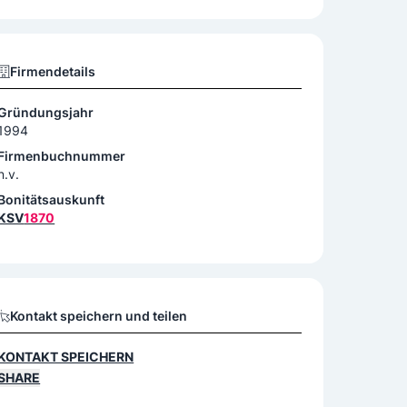
Firmendetails
Gründungsjahr
1994
Firmenbuchnummer
n.v.
Bonitätsauskunft
KSV
1870
Kontakt speichern und teilen
KONTAKT SPEICHERN
SHARE