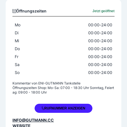
Weitere Angebote
Öffnungszeiten
SB-Wash/Waschplatz
Jetzt geöffnet
Tank-/Kundenkarte
Mo
00:00
-
24:00
Waschanlage/-straße
Di
00:00
-
24:00
Mi
00:00
-
24:00
Do
00:00
-
24:00
Fr
00:00
-
24:00
Sa
00:00
-
24:00
So
00:00
-
24:00
Kommentar von
ENI-GUTMANN Tankstelle
Öffnungszeiten Shop: Mo-Sa: 07:00 - 18:30 Uhr Sonntag, Feiert
ag: 09:00 - 18:00 Uhr
+43 50 2277 6170
RUFNUMMER ANZEIGEN
INFO@GUTMANN.CC
WEBSITE