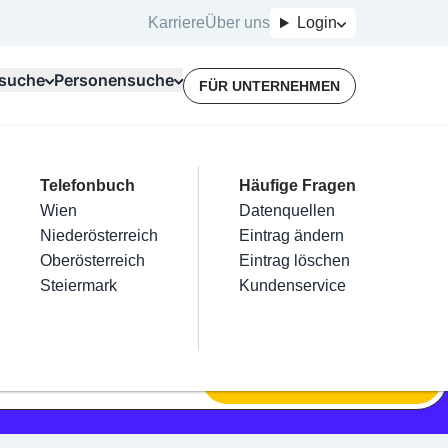
Karriere
Über uns
Login
suche
Personensuche
FÜR UNTERNEHMEN
Top Branchen
Kategorien
Telefonbuch
Mein Firmeneintrag
Für Unternehmer
Häufige Fragen
lektriker
Friseur
Wien
Eintrag hinzufügen
Terminbuchung
Datenquellen
nstallateure
Nägel
Niederösterreich
Eintrag beanspruchen
Kostenlose Beratung
Eintrag ändern
Maler & Lackierer
Haarentfernung
Oberösterreich
Eintrag verwalten
Eintrag löschen
Branchen A-Z
Make-Up
Steiermark
Eintrag bewerben
Kundenservice
Alle
SUCHEN