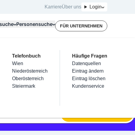
Karriere
Über uns
Login
suche
Personensuche
FÜR UNTERNEHMEN
Top Branchen
Kategorien
Telefonbuch
Mein Firmeneintrag
Für Unternehmer
Häufige Fragen
lektriker
Friseur
Wien
Eintrag hinzufügen
Terminbuchung
Datenquellen
nstallateure
Nägel
Niederösterreich
Eintrag beanspruchen
Kostenlose Beratung
Eintrag ändern
Maler & Lackierer
Haarentfernung
Oberösterreich
Eintrag verwalten
Eintrag löschen
Branchen A-Z
Make-Up
Steiermark
Eintrag bewerben
Kundenservice
Alle
SUCHEN