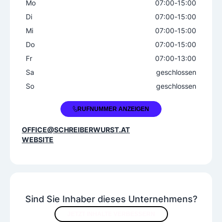
Aufschnittwurst
Leberkäse
Würste
Mo
07:00
-
15:00
Di
07:00
-
15:00
Spezialitäten
Mi
07:00
-
15:00
Regionale Spezialitäten
Do
07:00
-
15:00
Fr
07:00
-
13:00
Zusatzangebote
Sa
geschlossen
Versandfleischerei
So
geschlossen
+43 1 4920722
RUFNUMMER ANZEIGEN
OFFICE@SCHREIBERWURST.AT
WEBSITE
Sind Sie Inhaber dieses Unternehmens?
JETZT INHALTE VERBESSERN