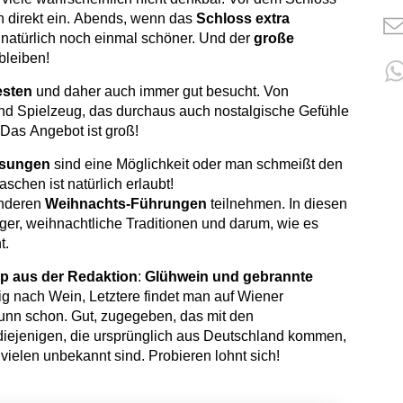
h direkt ein. Abends, wenn das
Schloss extra
s natürlich noch einmal schöner. Und der
große
bleiben!
esten
und daher auch immer gut besucht. Von
d Spielzeug, das durchaus auch nostalgische Gefühle
: Das Angebot ist groß!
sungen
sind eine Möglichkeit oder man schmeißt den
aschen ist natürlich erlaubt!
onderen
Weihnachts-Führungen
teilnehmen. In diesen
er, weihnachtliche Traditionen und darum, wie es
t.
pp aus der Redaktion
:
Glühwein und gebrannte
tig nach Wein, Letztere findet man auf Wiener
nn schon. Gut, zugegeben, das mit den
ür diejenigen, die ursprünglich aus Deutschland kommen,
i vielen unbekannt sind. Probieren lohnt sich!