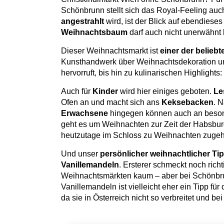
Schönbrunn stellt sich das Royal-Feeling auc
angestrahlt
wird, ist der Blick auf ebendiese
Weihnachtsbaum
darf auch nicht unerwähnt 
Dieser Weihnachtsmarkt ist
einer der beliebt
Kunsthandwerk über Weihnachtsdekoration un
hervorruft, bis hin zu kulinarischen Highlights
Auch für
Kinder
wird hier einiges geboten.
Le
Ofen an und macht sich ans
Keksebacken
. N
Erwachsene
hingegen können auch an bes
geht es um Weihnachten zur Zeit der Habsburg
heutzutage im Schloss zu Weihnachten zugeh
Und unser
persönlicher weihnachtlicher Ti
Vanillemandeln
. Ersterer schmeckt noch rich
Weihnachtsmärkten kaum – aber bei Schönbru
Vanillemandeln ist vielleicht eher ein Tipp f
da sie in Österreich nicht so verbreitet und be