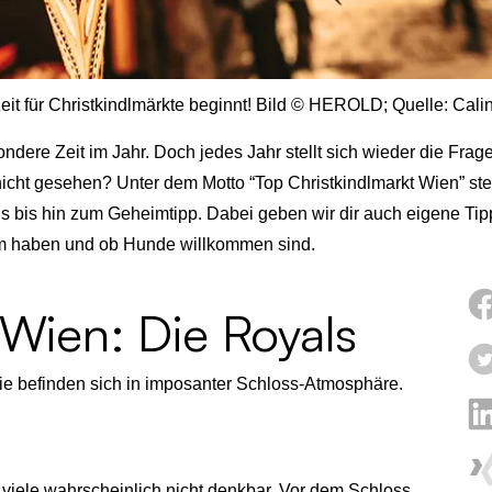
eit für Christkindlmärkte beginnt! Bild © HEROLD; Quelle: Cali
ondere Zeit im Jahr. Doch jedes Jahr stellt sich wieder die Fra
cht gesehen? Unter dem Motto “Top Christkindlmarkt Wien” stell
 bis hin zum Geheimtipp. Dabei geben wir dir auch eigene Tip
m haben und ob Hunde willkommen sind.
 Wien: Die Royals
e befinden sich in imposanter Schloss-Atmosphäre.
viele wahrscheinlich nicht denkbar. Vor dem Schloss