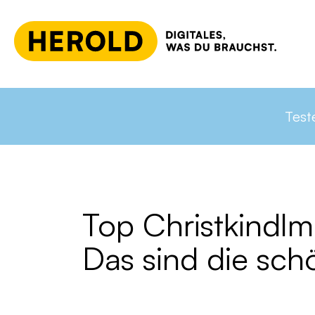
Springe
Home
Freizeit & Gastro
Wochenende & Freiz
zum
Test
Inhalt
Top Christkindlm
Das sind die sch