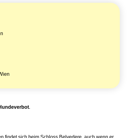
nn
 Wien
Hundeverbot
.
en findet sich beim Schloss Belvedere, auch wenn er