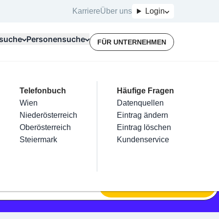
Karriere
Über uns
Login
suche
Personensuche
FÜR UNTERNEHMEN
Top Branchen
Kategorien
Telefonbuch
Mein Firmeneintrag
Für Unternehmer
Häufige Fragen
lektriker
Friseur
Wien
Eintrag hinzufügen
Terminbuchung
Datenquellen
nstallateure
Nägel
Niederösterreich
Eintrag beanspruchen
Kostenlose Beratung
Eintrag ändern
Maler & Lackierer
Haarentfernung
Oberösterreich
Eintrag verwalten
Eintrag löschen
Branchen A-Z
Make-Up
Steiermark
Eintrag bewerben
Kundenservice
Alle
SUCHEN