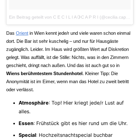
Ein Beitrag geteilt von C E C I L I A🍋C A P R I (@cecilia.capri)
am
Das
Orient
in Wien kennt jede/r und viele waren schon einmal
dort. Die Bar ist sehr kuschelig – und nur für Hausgäste
zugänglich. Leider. Im Haus wird größten Wert auf Diskretion
gelegt. Was auffällt, ist die Stille: Nichts, was in den Zimmern
geschieht, dringt nach außen. Und das ist auch gut so in
Wiens berühmtestem Stundenhotel
. Kleiner Tipp: Die
Anonymität ist im Eimer, wenn man das Hotel zu zweit betritt
oder verlässt.
Atmosphäre
: Top! Hier kriegt jede/r Lust auf
alles.
Essen
: Frühstück gibt es hier rund um die Uhr.
Special
: Hochzeitsnachtspecial buchbar