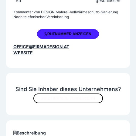
So
geschlossen
Dämmstoffe
Farben und Lacke
Kommentar von
DESIGN Malerei-Vollwärmeschutz-Sanierung
Schablonen
Tapeten
Nach telefonischer Vereinbarung
Spezielle Services
+43 660 4098321
RUFNUMMER ANZEIGEN
Biomalerei
OFFICE@FIRMADESIGN.AT
WEBSITE
Sind Sie Inhaber dieses Unternehmens?
JETZT INHALTE VERBESSERN
Beschreibung