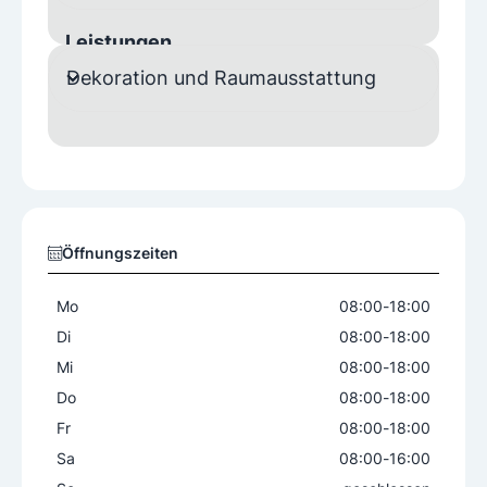
Leistungen
Dekoration und Raumausstattung
Anstrich
Brandschutzbeschichtung
Dekorative Wandmalerei
Denkmalpflegearbeiten
Effekttechniken
Fassadenbeschichtung
Fassadenschutzarbeiten
Innenwandgestaltung
Lackierungen
Öffnungszeiten
Malerei
Schimmelentfernungen
Spachteltechniken
Spritzlackierung
Mo
08:00
-
18:00
Stuckverlegearbeiten
Tapetenarbeiten
Di
08:00
-
18:00
Wasserschadensanierungen
Mi
08:00
-
18:00
Wärmedämmarbeiten
Do
08:00
-
18:00
Wohnungsrenovierung
Fr
08:00
-
18:00
Sa
08:00
-
16:00
Produkte