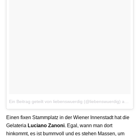
Ein Beitrag geteilt von liebenswuerdig (@liebenswuerdig)
am
19. 
Einen fixen Stammplatz in der Wiener Innenstadt hat die
Gelateria
Luciano Zanoni
. Egal, wann man dort
hinkommt, es ist bummvoll und es stehen Massen, um