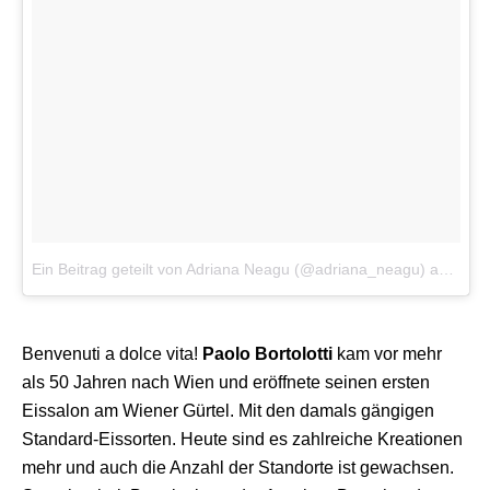
Ein Beitrag geteilt von Adriana Neagu (@adriana_neagu)
am
19. 
Benvenuti a dolce vita!
Paolo Bortolotti
kam vor mehr
als 50 Jahren nach Wien und eröffnete seinen ersten
Eissalon am Wiener Gürtel. Mit den damals gängigen
Standard-Eissorten. Heute sind es zahlreiche Kreationen
mehr und auch die Anzahl der Standorte ist gewachsen.