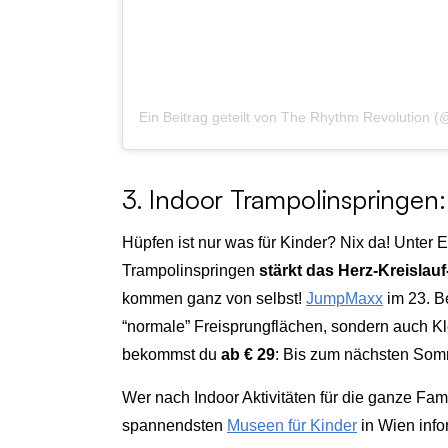
Ein Beitrag geteilt von The Rhythm Revolution (
3. Indoor Trampolinspringe
Hüpfen ist nur was für Kinder? Nix da! Unter 
Trampolinspringen
stärkt das Herz-Kreislau
kommen ganz von selbst!
JumpMaxx
im 23. B
“normale” Freisprungflächen, sondern auch K
bekommst du
ab € 29
: Bis zum nächsten Somm
Wer nach Indoor Aktivitäten für die ganze Fam
spannendsten
Museen für Kinder
in Wien info