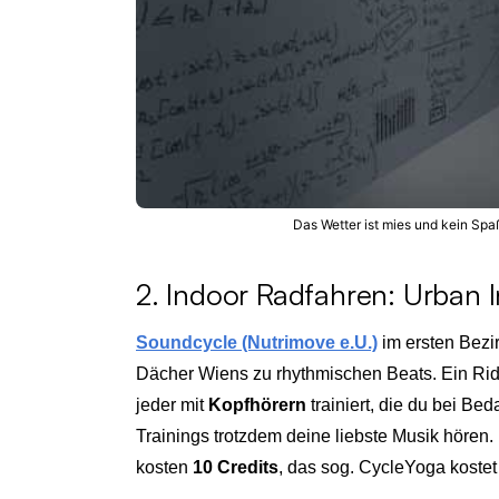
Das Wetter ist mies und kein Spaß
2. Indoor Radfahren: Urban 
Soundcycle (Nutrimove e.U.)
im ersten Bezir
Dächer Wiens zu rhythmischen Beats. Ein Ri
jeder mit
Kopfhörern
trainiert, die du bei Bed
Trainings trotzdem deine liebste Musik hören.
kosten
10 Credits
, das sog. CycleYoga kostet