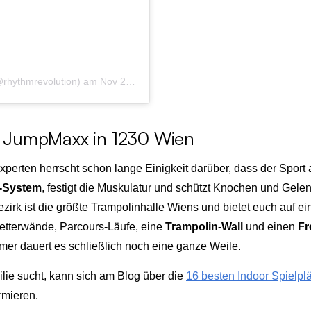
@rhythmrevolution)
am
Nov 29, 2016 um 10:05 PST
n: JumpMaxx in 1230 Wien
Experten herrscht schon lange Einigkeit darüber, dass der Sport
f-System
, festigt die Muskulatur und schützt Knochen und Gele
ezirk ist die größte Trampolinhalle Wiens und bietet euch auf e
letterwände, Parcours-Läufe, eine
Trampolin-Wall
und einen
Fr
er dauert es schließlich noch eine ganze Weile.
ilie sucht, kann sich am Blog über die
16 besten Indoor Spielpl
rmieren.